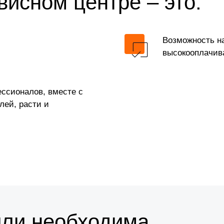
висном центре – это:
Возможность на
высокооплачив
ссионалов, вместе с
лей, расти и
или необходима