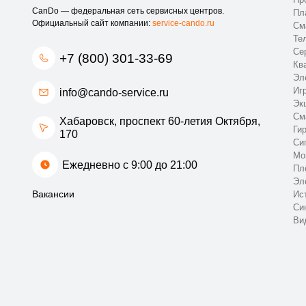
CanDo — федеральная сеть сервисных центров.
Пл
Официальный сайт компании:
service-cando.ru
См
Те
Се
+7 (800) 301-33-69
Кв
Эл
Иг
info@cando-service.ru
Эк
См
Хабаровск, проспект 60-летия Октября,
Ги
170
Си
Мо
Ежедневно с 9:00 до 21:00
Пл
Эл
Вакансии
Ис
Си
Ви