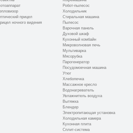
отоаппарат
Робот-пылесос
епловизор
Холодильник
птический прицел
Стиральная машина
рицел ночного видения
Пылесос
Варочная панель
Духовой шкаф
Кухонный комбайн
Микроволновая печь
Мультиварка
Мясорубка
Парогенератор
Посудомоечная машина
Утюг
Хлебопечка
Массажное кресло
Водонагреватель
Увлажнитель воздуха
Вытяжка
Блендер
Электропитающая установка
Холодильная камера
Кухонная плита
Сплит-система