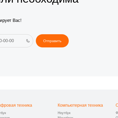
ирует Вас!
Отправить
фровая техника
Компьютерная техника
О
тбук
Ноутбук
Ф
оектор
Моноблок
О