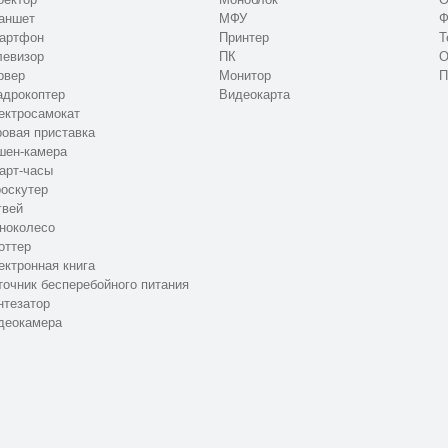
аншет
МФУ
Ф
артфон
Принтер
Т
левизор
ПК
О
рвер
Монитор
П
адрокоптер
Видеокарта
ектросамокат
ровая приставка
шен-камера
арт-часы
роскутер
гвей
ноколесо
оттер
ектронная книга
точник бесперебойного питания
нтезатор
деокамера