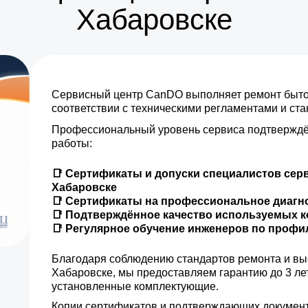
Хабаровске
от 15 мин
от 25 мин
Сервисный центр CanDO выполняет ремонт бытов
от 5 мин
соответствии с техническими регламентами и ст
Профессиональный уровень сервиса подтверждё
от 15 мин
работы:
от 35 мин
📑 Сертификаты и допуски специалистов сер
Хабаровске
от 10 мин
📑 Сертификаты на профессиональное диагн
📑 Подтверждённое качество используемых 
📑 Регулярное обучение инженеров по проф
от 15 мин
Благодаря соблюдению стандартов ремонта и вы
от 35 мин
Хабаровске, мы предоставляем гарантию до 3 ле
установленные комплектующие.
от 20 мин
Копии сертификатов и подтверждающих документ