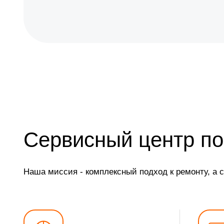
Замена SCART-разъема
Замена шнура питания
Замена разъема питания
Восстановление после попадания влаги
Замена трансформаторов подсветки
Сервисный центр по
Наша миссия - комплексный подход к ремонту, а 