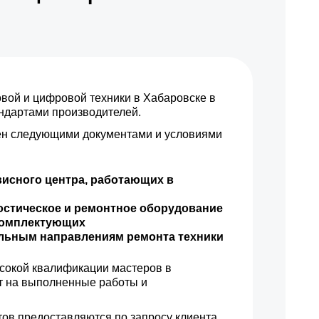
900 р
Заказать
1300 р
Заказать
ой и цифровой техники в Хабаровске в
1500 р
Заказать
андартами производителей.
н следующими документами и условиями
1500 р
Заказать
1800 р
Заказать
висного центра, работающих в
1600 р
Заказать
остическое и ремонтное оборудование
комплектующих
ильным направлениям ремонта техники
1200 р
Заказать
сокой квалификации мастеров в
1500 р
Заказать
т на выполненные работы и
1200 р
Заказать
ов предоставляются по запросу клиента.