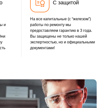
о
С защитой
На все капитальные (с “железом”)
ы и
работы по ремонту мы
предоставляем гарантию в 3 года.
Они
Вы защищены не только нашей
шу
экспертностью, но и официальными
сть
документами!