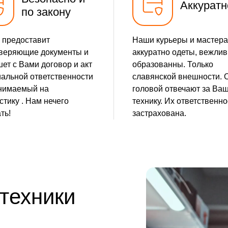
Аккуратн
по закону
 предоставит
Наши курьеры и мастера
веряющие документы и
аккуратно одеты, вежлив
ет с Вами договор и акт
образованны. Только
альной ответственности
славянской внешности. 
нимаемый на
головой отвечают за Ва
стику . Нам нечего
технику. Их ответственно
ть!
застрахована.
 техники
е