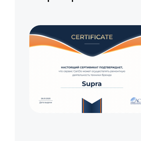
Прошивка / разблокировка
Замена сигнальной платы
Замена резистора
Замена предохранителя
Замена платы обработки видеосигнала
Замена конденсатора
Замена кнопок управления
Замена ИК-приемника
Замена разъема AUX