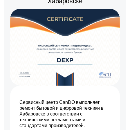
Хабаровске
Прошивка / разблокировка
Заказать
1300 р
Замена сигнальной платы
Заказать
1500 р
Замена резистора
Заказать
1500 р
Замена предохранителя
Заказать
1800 р
Замена платы обработки
Заказать
видеосигнала
1600 р
Замена конденсатора
Заказать
1200 р
Замена кнопок
Заказать
управления
1500 р
Замена ИК-приемника
Заказать
1200 р
Замена разъема AUX
Заказать
Сервисный центр CanDO выполняет
ремонт бытовой и цифровой техники в
1200 р
Замена SCART-разъема
Заказать
Хабаровске в соответствии с
техническими регламентами и
1500 р
Замена шнура питания
Заказать
стандартами производителей.