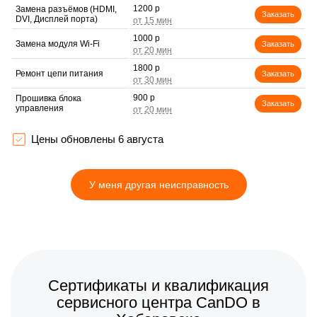
1200 р
Замена разъёмов (HDMI,
Заказать
DVI, Дисплей порта)
1000 р
Замена модуля Wi-Fi
Заказать
1800 р
Ремонт цепи питания
Заказать
900 р
Прошивка блока
Заказать
управления
1200 р
Замена лампы подсветки
Заказать
Цены обновлены 6 августа
1300 р
Замена контроллера
Заказать
У меня другая неисправность
1000 р
Ремонт блока управления
Заказать
1500 р
Замена блока питания
Заказать
Замена контроллера
2100 р
питания
Заказать
(мультиконтроллера)
Сертификаты и квалификация
1500 р
Замена подсветки
Заказать
сервисного центра CanDO в
900 р