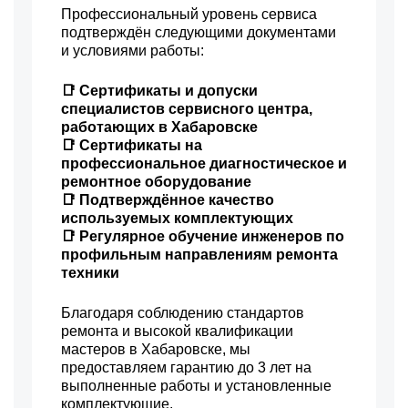
1200 р
Профессиональный уровень сервиса
Замена разъема питания
Заказать
подтверждён следующими документами
1600 р
Восстановление после
и условиями работы:
Заказать
попадания влаги
1800 р
Замена трансформаторов
📑 Сертификаты и допуски
Заказать
подсветки
специалистов сервисного центра,
работающих в Хабаровске
📑 Сертификаты на
профессиональное диагностическое и
ремонтное оборудование
📑 Подтверждённое качество
используемых комплектующих
📑 Регулярное обучение инженеров по
профильным направлениям ремонта
техники
Благодаря соблюдению стандартов
ремонта и высокой квалификации
мастеров в Хабаровске, мы
предоставляем гарантию до 3 лет на
выполненные работы и установленные
комплектующие.