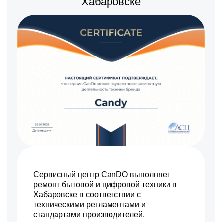
Хабаровске
Прошивка / разблокировка
Заказать
1300 р
Замена сигнальной платы
Заказать
1500 р
Замена резистора
Заказать
1500 р
Замена предохранителя
Заказать
1800 р
Замена платы обработки
Заказать
видеосигнала
1600 р
Замена конденсатора
Заказать
1200 р
Замена кнопок
Заказать
управления
1500 р
Замена ИК-приемника
Заказать
1200 р
Замена разъема AUX
Заказать
Сервисный центр CanDO выполняет
ремонт бытовой и цифровой техники в
1200 р
Замена SCART-разъема
Заказать
Хабаровске в соответствии с
техническими регламентами и
1500 р
Замена шнура питания
Заказать
стандартами производителей.