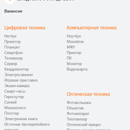
Вакансии
Цифровая техника
Компьютерная техника
Нетбук
Ноутбук
Проектор
Моноблок
Планшет
МФУ
Смартфон
Принтер
Телевизор
ПК
Сервер
Монитор
Квадрокоптер
Видеокарта
Электросамокат
Игровая приставка
Экшен-камера
Смарт-часы
Оптическая техника
Гироскутер
Сигвей
Фотовспышка
Моноколесо
Объектив
Плоттер
Фотоаппарат
Электронная книга
Тепловизор
Источник бесперебойного
Оптический прицел
питания