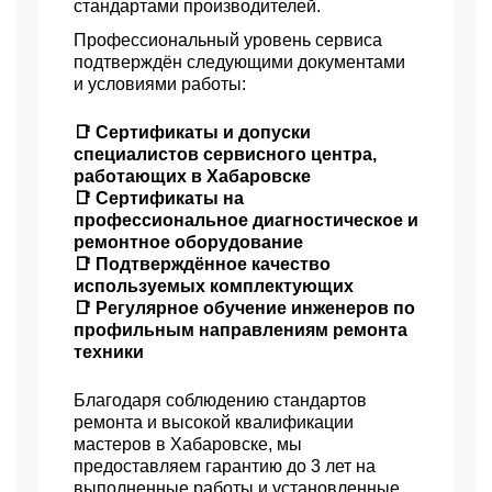
противовеса
стандартами производителей.
3450 р
Замена нижнего
Профессиональный уровень сервиса
Заказать
противовеса
подтверждён следующими документами
3450 р
и условиями работы:
Замена бака
Заказать
2800 р
📑 Сертификаты и допуски
Замена опоры бака
Заказать
специалистов сервисного центра,
1800 р
работающих в Хабаровске
Ремонт аквастопа
Заказать
📑 Сертификаты на
1800 р
профессиональное диагностическое и
Замена селектора
Заказать
программ
ремонтное оборудование
📑 Подтверждённое качество
1750 р
Замена шторок барабана
Заказать
используемых комплектующих
📑 Регулярное обучение инженеров по
1750 р
Замена пружин
Заказать
профильным направлениям ремонта
техники
1250 р
Замена заливного клапана
Заказать
Благодаря соблюдению стандартов
ремонта и высокой квалификации
мастеров в Хабаровске, мы
предоставляем гарантию до 3 лет на
выполненные работы и установленные