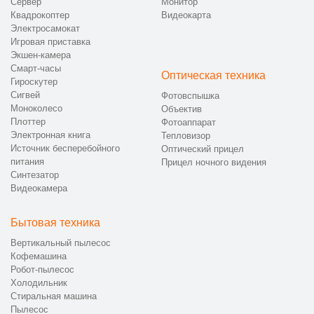
Сервер
Монитор
Квадрокоптер
Видеокарта
Электросамокат
Игровая приставка
Экшен-камера
Смарт-часы
Оптическая техника
Гироскутер
Сигвей
Фотовспышка
Моноколесо
Объектив
Плоттер
Фотоаппарат
Электронная книга
Тепловизор
Источник бесперебойного
Оптический прицел
питания
Прицел ночного видения
Синтезатор
Видеокамера
Бытовая техника
Вертикальный пылесос
Кофемашина
Робот-пылесос
Холодильник
Стиральная машина
Пылесос