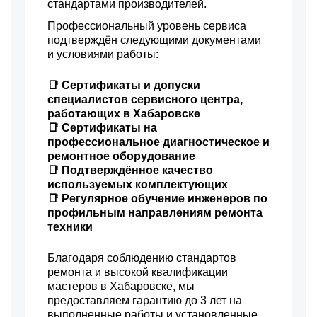
противовеса
стандартами производителей.
3450 р
Замена нижнего
Профессиональный уровень сервиса
Заказать
противовеса
подтверждён следующими документами
3450 р
и условиями работы:
Замена бака
Заказать
2800 р
📑 Сертификаты и допуски
Замена опоры бака
Заказать
специалистов сервисного центра,
1800 р
работающих в Хабаровске
Ремонт аквастопа
Заказать
📑 Сертификаты на
1800 р
профессиональное диагностическое и
Замена селектора
Заказать
программ
ремонтное оборудование
📑 Подтверждённое качество
1750 р
Замена шторок барабана
Заказать
используемых комплектующих
📑 Регулярное обучение инженеров по
1750 р
Замена пружин
Заказать
профильным направлениям ремонта
техники
1250 р
Замена заливного клапана
Заказать
Благодаря соблюдению стандартов
ремонта и высокой квалификации
мастеров в Хабаровске, мы
предоставляем гарантию до 3 лет на
выполненные работы и установленные