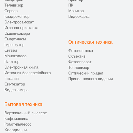
Телевизор
ПК
Сервер
Монитор
Квадрокоптер
Видеокарта
Электросамокат
Игровая приставка
Экшен-камера
Смарт-часы
Оптическая техника
Гироскутер
Сигвей
Фотовспышка
Моноколесо
Объектив
Плоттер
Фотоаппарат
Электронная книга
Тепловизор
Источник бесперебойного
Оптический прицел
питания
Прицел ночного видения
Синтезатор
Видеокамера
Бытовая техника
Вертикальный пылесос
Кофемашина
Робот-пылесос
Холодильник