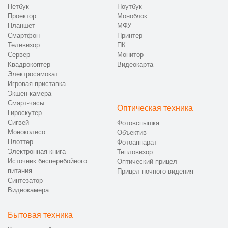
Нетбук
Ноутбук
Проектор
Моноблок
Планшет
МФУ
Смартфон
Принтер
Телевизор
ПК
Сервер
Монитор
Квадрокоптер
Видеокарта
Электросамокат
Игровая приставка
Экшен-камера
Смарт-часы
Оптическая техника
Гироскутер
Сигвей
Фотовспышка
Моноколесо
Объектив
Плоттер
Фотоаппарат
Электронная книга
Тепловизор
Источник бесперебойного
Оптический прицел
питания
Прицел ночного видения
Синтезатор
Видеокамера
Бытовая техника