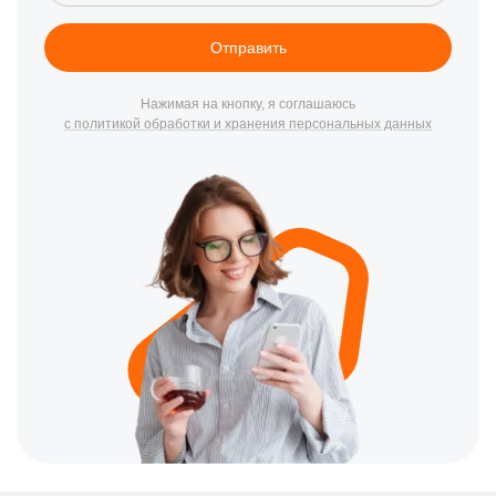
Наши специалисты готовы предложить полный спектр услуг по
ремонту моделей [dataset:models:name], включая:
Отправить
Диагностику и устранение неисправностей:
Быстро
находим и решаем проблемы любой сложности.
Нажимая на кнопку, я соглашаюсь
Замена дисплеев и аккумуляторов:
Используем
с политикой обработки и хранения персональных данных
только оригинальные экраны и батареи для
обеспечения оптимальной работы вашего устройства.
Программное обслуживание:
Обновление ПО,
устранение программных сбоев и восстановление
данных.
Удобное расположение и контакты
Наш сервисный центр находится в центре Хабаровске, по
адресу проспект 60-летия Октября, 170. Для записи на ремонт
или получения дополнительной информации, пожалуйста,
позвоните по номеру +7 (800) 301-33-69. Мы всегда готовы
помочь вам в решении любых вопросов, связанных с вашим
смартфоном BlackView.
Обращайтесь к нам уже сегодня, чтобы ваш смартфон
BlackView работал как новый!