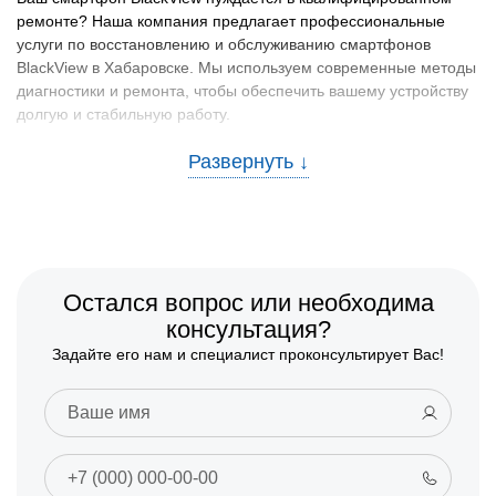
ремонте? Наша компания предлагает профессиональные
услуги по восстановлению и обслуживанию смартфонов
BlackView в Хабаровске. Мы используем современные методы
диагностики и ремонта, чтобы обеспечить вашему устройству
долгую и стабильную работу.
Наши преимущества
Обратившись к нам, вы получаете следующие преимущества:
Опытные специалисты:
Наша команда состоит из
сертифицированных мастеров с глубокими знаниями о
продуктах Блэквью.
Остался вопрос или необходима
Оригинальные запчасти:
Мы используем только
консультация?
сертифицированные комплектующие для ремонта
Задайте его нам и специалист проконсультирует Вас!
вашего смартфона.
Гарантия на ремонт:
Предоставляем гарантию на все
виды выполненных работ, что подтверждает их качество
и надежность.
Широкий спектр услуг