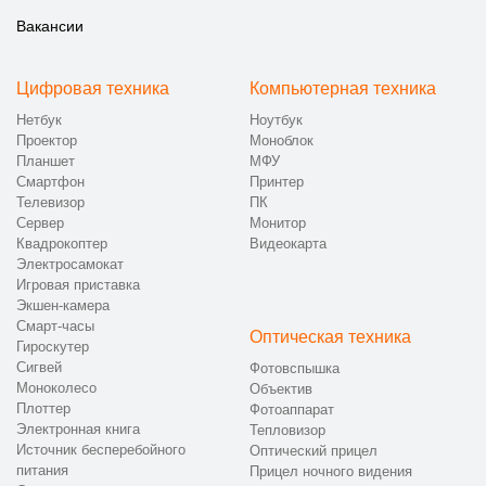
Вакансии
Цифровая техника
Компьютерная техника
Нетбук
Ноутбук
Проектор
Моноблок
Планшет
МФУ
Смартфон
Принтер
Телевизор
ПК
Сервер
Монитор
Квадрокоптер
Видеокарта
Электросамокат
Игровая приставка
Экшен-камера
Смарт-часы
Оптическая техника
Гироскутер
Сигвей
Фотовспышка
Моноколесо
Объектив
Плоттер
Фотоаппарат
Электронная книга
Тепловизор
Источник бесперебойного
Оптический прицел
питания
Прицел ночного видения