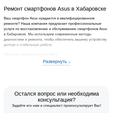
Ремонт смартфонов Asus в Хабаровске
Ваш смартфон Asus нуждается в квалифицированном
ремонте? Наша компания предлагает профессиональные
услуги по восстановлению и обслуживанию смартфонов Asus
в Хабаровске. Мы используем современные методы
диагностики и ремонта, чтобы обеспечить вашему устройству
долгую и стабильную работу.
Наши преимущества
Обратившись к нам, вы получаете следующие преимущества:
Опытные специалисты:
Наша команда состоит из
сертифицированных мастеров с глубокими знаниями о
продуктах Асус.
Оригинальные запчасти:
Мы используем только
Остался вопрос или необходима
сертифицированные комплектующие для ремонта
консультация?
вашего смартфона.
Гарантия на ремонт:
Предоставляем гарантию на все
Задайте его нам и специалист проконсультирует Вас!
виды выполненных работ, что подтверждает их качество