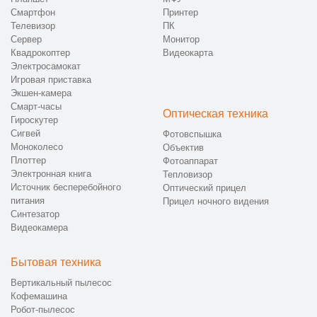
Смартфон
Принтер
Телевизор
ПК
Сервер
Монитор
Квадрокоптер
Видеокарта
Электросамокат
Игровая приставка
Экшен-камера
Смарт-часы
Оптическая техника
Гироскутер
Сигвей
Фотовспышка
Моноколесо
Объектив
Плоттер
Фотоаппарат
Электронная книга
Тепловизор
Источник бесперебойного
Оптический прицел
питания
Прицел ночного видения
Синтезатор
Видеокамера
Бытовая техника
Вертикальный пылесос
Кофемашина
Робот-пылесос