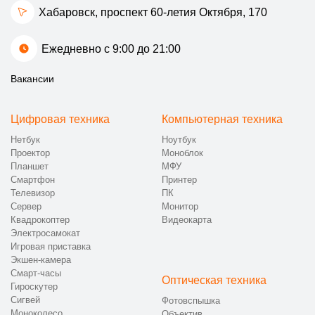
Хабаровск, проспект 60-летия Октября, 170
Ежедневно с 9:00 до 21:00
Вакансии
Цифровая техника
Компьютерная техника
Нетбук
Ноутбук
Проектор
Моноблок
Планшет
МФУ
Смартфон
Принтер
Телевизор
ПК
Сервер
Монитор
Квадрокоптер
Видеокарта
Электросамокат
Игровая приставка
Экшен-камера
Смарт-часы
Оптическая техника
Гироскутер
Сигвей
Фотовспышка
Моноколесо
Объектив