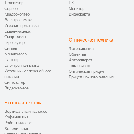
Телевизор
ПК
Сервер
Монитор
Квадрокоптер
Видеокарта
Электросамокат
Игровая приставка
Экшен-камера
Смарт-часы
Оптическая техника
Гироскутер
Сигвей
Фотовспышка
Моноколесо
Объектив
Плоттер
Фотоаппарат
Электронная книга
Тепловизор
Источник бесперебойного
Оптический прицел
питания
Прицел ночного видения
Синтезатор
Видеокамера
Бытовая техника
Вертикальный пылесос
Кофемашина
Робот-пылесос
Холодильник