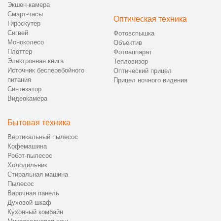
Экшен-камера
Смарт-часы
Оптическая техника
Гироскутер
Сигвей
Фотовспышка
Моноколесо
Объектив
Плоттер
Фотоаппарат
Электронная книга
Тепловизор
Источник бесперебойного
Оптический прицел
питания
Прицел ночного видения
Синтезатор
Видеокамера
Бытовая техника
Вертикальный пылесос
Кофемашина
Робот-пылесос
Холодильник
Стиральная машина
Пылесос
Варочная панель
Духовой шкаф
Кухонный комбайн