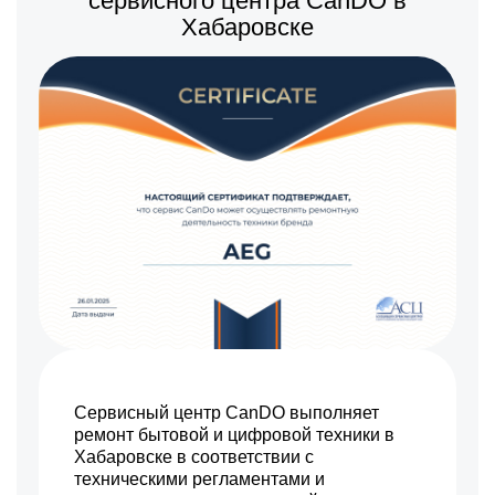
сервисного центра CanDO в
1100 р
Замена конфорки с
Заказать
Хабаровске
расширением
600 р
Замена чугунной конфорки
Заказать
Сервисный центр CanDO выполняет
ремонт бытовой и цифровой техники в
Хабаровске в соответствии с
техническими регламентами и