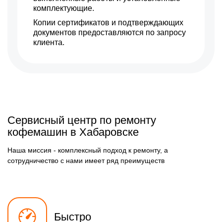
воды
комплектующие.
1200 р
Чистка диспенсеров
Заказать
Копии сертификатов и подтверждающих
документов предоставляются по запросу
1500 р
Замена клапана дренажа
клиента.
Заказать
1100 р
Ремонт бойлера
Заказать
780 р
Замена клапана пара
Заказать
745 р
Замена бойлера
Заказать
Сервисный центр по ремонту
1000 р
Замена датчика воды
Заказать
кофемашин в Хабаровске
1200 р
Замена уплотнительных
Заказать
колец
Наша миссия - комплексный подход к ремонту, а
сотрудничество с нами имеет ряд преимуществ
800 р
Чистка системы подачи
Заказать
воды
1000 р
Замена трансформатора
Заказать
280 р
Замена скобок и колец,
Заказать
уплотнителей
Быстро