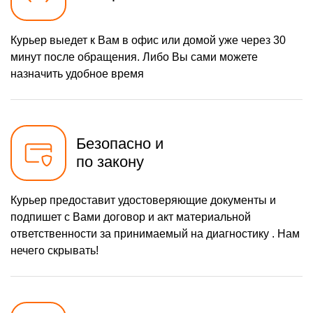
605 р
Замена пароблока
Заказать
700 р
Ремонт или замена
Курьер выедет к Вам в офис или домой уже через 30
Заказать
проводки
минут после обращения. Либо Вы сами можете
900 р
Замена резервуара с
Заказать
назначить удобное время
водой
600 р
Замена насадок
Заказать
600 р
Удаление засора
Заказать
Безопасно и
600 р
Замена уплотнителей
Заказать
по закону
900 р
Чистка гидросистемы
Заказать
Курьер предоставит удостоверяющие документы и
600 р
Замена патрубков
Заказать
подпишет с Вами договор и акт материальной
ответственности за принимаемый на диагностику . Нам
900 р
Замена или ремонт
Заказать
модуля управления
нечего скрывать!
1000 р
Замена или ремонт
Заказать
термоблока
1600 р
Замена или ремонт
Заказать
насоса