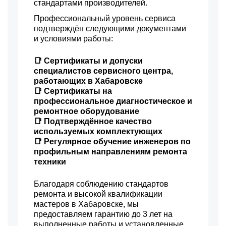
стандартами производителей.
1500 р
Замена двигателя
Заказать
Профессиональный уровень сервиса
подтверждён следующими документами
1000 р
Ремонт переключателей
Заказать
и условиями работы:
режимов
1500 р
Замена блока управления
Заказать
📑 Сертификаты и допуски
специалистов сервисного центра,
725 р
Ремонт помпы
Заказать
работающих в Хабаровске
📑 Сертификаты на
1015 р
Ремонт термодатчика
Заказать
профессиональное диагностическое и
ремонтное оборудование
1500 р
Замена щёток
Заказать
📑 Подтверждённое качество
электродвигателя
используемых комплектующих
270 р
Замена прокладок,
📑 Регулярное обучение инженеров по
Заказать
хомутов
профильным направлениям ремонта
1155 р
Ремонт электромагнитного
техники
Заказать
клапана
770 р
Ремонт
Благодаря соблюдению стандартов
Заказать
микровыключателя
ремонта и высокой квалификации
650 р
мастеров в Хабаровске, мы
Ремонт мультиклапана
Заказать
предоставляем гарантию до 3 лет на
525 р
Замена датчика уровня
выполненные работы и установленные
Заказать