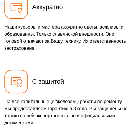
Аккуратно
695 р
Чистка дренажа
Заказать
445 р
Чистка кофейных масел
Заказать
Наши курьеры и мастера аккуратно одеты, вежливы и
865 р
Ремонт дренажа
Заказать
образованны. Только славянской внешности. Они
головой отвечают за Вашу технику. Их ответственность
1140 р
Замена / чистка счетчика
Заказать
воды
застрахована.
500 р
Ремонт материнской
Заказать
платы
С защитой
На все капитальные (с “железом”) работы по ремонту
мы предоставляем гарантию в 3 года. Вы защищены не
только нашей экспертностью, но и официальными
документами!