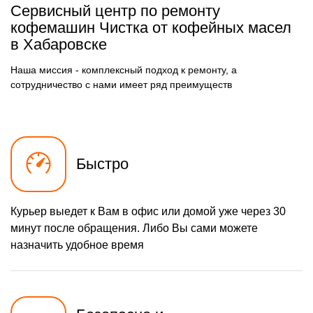
1090 р
Сервисный центр по ремонту
Замена пароблока
Заказать
кофемашин Чистка от кофейных масел
750 р
в Хабаровске
Ремонт ЦЗУ
Заказать
400 р
Замена прокладок,
Наша миссия - комплексный подход к ремонту, а
Заказать
хомутов, скобок, колец
сотрудничество с нами имеет ряд преимуществ
1170 р
Забит клапан пар/вода
Заказать
800 р
Износ щёток
Заказать
электродвигателя
580 р
Не закрывается
Заказать
Быстро
дренажный клапан
750 р
Ремонт температурного
Заказать
датчика
Курьер выедет к Вам в офис или домой уже через 30
970 р
Очистка от накипи
Заказать
минут после обращения. Либо Вы сами можете
920 р
Ремонт электромагнитного
назначить удобное время
Заказать
клапана
2500 р
Комплексная
Заказать
профилактика
250 р
Ремонт
Заказать
микровыключателя