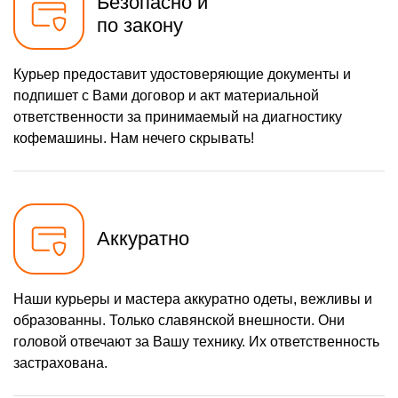
Безопасно и
930 р
по закону
Ремонт мультиклапана
Заказать
650 р
Ремонт капучинатора
Заказать
Курьер предоставит удостоверяющие документы и
подпишет с Вами договор и акт материальной
1050 р
Чистка с разбором
Заказать
кофемашины
ответственности за принимаемый на диагностику
700 р
кофемашины. Нам нечего скрывать!
Ремонт бойлера
Заказать
900 р
Ремонт и замена насоса
Заказать
Аккуратно
Наши курьеры и мастера аккуратно одеты, вежливы и
образованны. Только славянской внешности. Они
головой отвечают за Вашу технику. Их ответственность
застрахована.