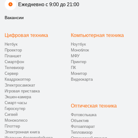
Ежедневно с 9:00 до 21:00
Вакансии
Цифровая техника
Компьютерная техника
Нетбук
Ноутбук
Проектор
Моноблок
Планшет
МФУ
Смартфон
Принтер
Телевизор
ПК
Сервер
Монитор
Квадрокоптер
Видеокарта
Электросамокат
Игровая приставка
Экшен-камера
Смарт-часы
Оптическая техника
Гироскутер
Сигвей
Фотовспышка
Моноколесо
Объектив
Плоттер
Фотоаппарат
Электронная книга
Тепловизор
Источник бесперебойного