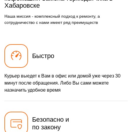
570 р
Хабаровске
Замена бойлера
Заказать
570 р
Комплексная
Наша миссия - комплексный подход к ремонту, а
Заказать
профилактика
сотрудничество с нами имеет ряд преимуществ
720 р
Замена клапана пара
Заказать
700 р
Замена бака воды
Заказать
600 р
Чистка с разбором
Заказать
Быстро
кофемашины
590 р
Замена клапана дренажа
Заказать
Курьер выедет к Вам в офис или домой уже через 30
600 р
Ремонт капучинатора
Заказать
минут после обращения. Либо Вы сами можете
590 р
назначить удобное время
Ремонт мультиклапана
Заказать
620 р
Ремонт электромагнитного
Заказать
клапана
600 р
Замена датчика воды
Заказать
Безопасно и
490 р
по закону
Замена щёток
Заказать
электродвигателя