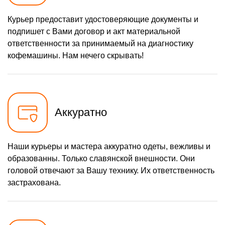
400 р
Чистка дренажа
Заказать
Курьер предоставит удостоверяющие документы и
подпишет с Вами договор и акт материальной
600 р
Ремонт заварного блока
Заказать
ответственности за принимаемый на диагностику
500 р
Замена двигателя
кофемашины. Нам нечего скрывать!
Заказать
кофемолки
290 р
Замена хомутов, скобок и
Заказать
колец
550 р
Чистка системы подачи
Заказать
кофе
Аккуратно
600 р
Ремонт
Заказать
микровыключателей
Наши курьеры и мастера аккуратно одеты, вежливы и
образованны. Только славянской внешности. Они
головой отвечают за Вашу технику. Их ответственность
застрахована.