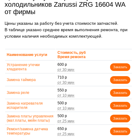
холодильников Zanussi ZRG 16604 WA
от фирмы
Цены указаны за работу без учета стоимости запчастей.
В таблице указано среднее время выполнения ремонта, при
условии наличия необходимых комплектующей.
Стоимость, руб
Наименование услуги
Время ремонта
600 р
Устранение утечки
Заказать
хладагента
710 р
Замена таймера
Заказать
550 р
Замена реле
Заказать
500 р
Замена нагревателя
Заказать
испарителя
500 р
Замена платы управления
Заказать
(мат.платы, мейн платы)
650 р
Ремонт/замена датчика
Заказать
температуры