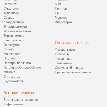
Планшет
МФУ
Смартфон
Принтер
Телевизор
ПК
Сервер
Монитор
Квадрокоптер
Видеокарта
Электросамокат
Игровая приставка
Экшен-камера
Смарт-часы
Оптическая техника
Гироскутер
Сигвей
Фотовспышка
Моноколесо
Объектив
Плоттер
Фотоаппарат
Электронная книга
Тепловизор
Источник бесперебойного
Оптический прицел
питания
Прицел ночного видения
Синтезатор
Видеокамера
Бытовая техника
Вертикальный пылесос
Кофемашина