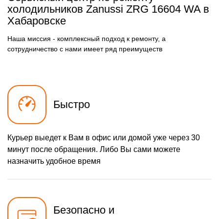
осушителя
холодильников Zanussi ZRG 16604 WA в
590 р
Хабаровске
Замена электросхемы
Заказать
500 р
Замена нагревателя
Наша миссия - комплексный подход к ремонту, а
Заказать
оттайки
сотрудничество с нами имеет ряд преимуществ
Быстро
Курьер выедет к Вам в офис или домой уже через 30
минут после обращения. Либо Вы сами можете
назначить удобное время
Безопасно и