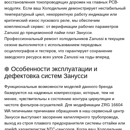
восстановления токопроводящих дорожек на главных PCB-
модулях. Если ваш Холодильник демонстрирует нестабильный
температурный цикл, некорректную работу индикации или
критический износ пускового реле, мы обеспечим
комплексный сервис: от верификации рабочих параметров
Zanussi до прецизионной пайки плат Занусси.
Профессиональный ремонт холодильников Zanussi в текущем
сезоне выполняется с использованием передовых
осциллографов и тестеров, что гарантирует сохранение
заводского ресурса всех узлов Zanussi на годы вперед.
❄️ Особенности эксплуатации и
дефектовка систем Занусси
Функциональные возможности моделей данного бренда
базируются на надежных компрессорах, которые, тем не
менее, чувствительны к состоянию контура циркуляции и
чистоте фильтров-осушителей. Для модификации ZRG 16604
WA типичными причинами обращения в наш сервисный центр
Занусси выступают засорение капиллярного трубопровода,
выход из строя плавкого предохранителя системы оттайки или
дрейф характеристик NTC-сенсоров. Когда ваш Холодильник