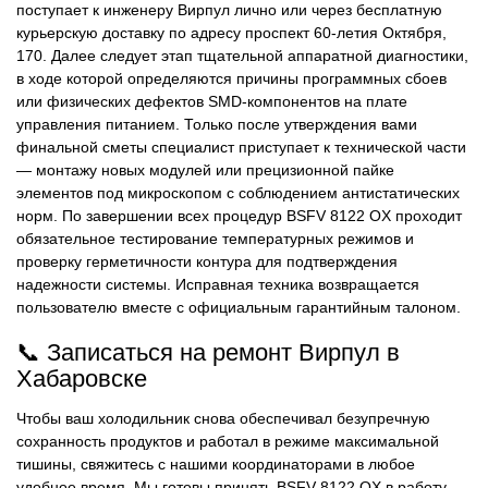
поступает к инженеру Вирпул лично или через бесплатную
курьерскую доставку по адресу проспект 60-летия Октября,
170. Далее следует этап тщательной аппаратной диагностики,
в ходе которой определяются причины программных сбоев
или физических дефектов SMD-компонентов на плате
управления питанием. Только после утверждения вами
финальной сметы специалист приступает к технической части
— монтажу новых модулей или прецизионной пайке
элементов под микроскопом с соблюдением антистатических
норм. По завершении всех процедур BSFV 8122 OX проходит
обязательное тестирование температурных режимов и
проверку герметичности контура для подтверждения
надежности системы. Исправная техника возвращается
пользователю вместе с официальным гарантийным талоном.
📞 Записаться на ремонт Вирпул в
Хабаровске
Чтобы ваш холодильник снова обеспечивал безупречную
сохранность продуктов и работал в режиме максимальной
тишины, свяжитесь с нашими координаторами в любое
удобное время. Мы готовы принять BSFV 8122 OX в работу