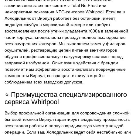
заклинивание заслонок системы Total No Frost или
некорректные показания NTC-сенсоров Whirlpool. Если ваш
Холодильник от Вирпул работает без остановки, имеет
ледяную «шубу» в морозильной камере или требует
восстановления после утечки хладагента r600a в запененной
части корпуса, специалисты проведут полное исследование
всех внутренних контуров. Мы выполняем замену фильтров-
осушителей, реставрацию цепей питания вентиляторов
обдува и профессиональную вакуумировку системы перед
заправкой изобутаном. Опыт взаимодействия с брендом
позволяет нам эффективно восстанавливать поврежденные
компоненты Вирпул, возвращая технику в строй с
соблюдением всех заводских допусков.
⭐ Преимущества специализированного
сервиса Whirlpool
Выбор профильной организации для сопровождения сложной
бытовой техники Вирпул гарантирует владельцу прозрачность
всех этапов работы и полную юридическую чистоту каждой
операции. Если ваш Холодильник ведет себя нестабильно или