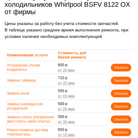
холодильников Whirlpool BSFV 8122 OX
от фирмы
Цены указаны за работу без учета стоимости запчастей.
В таблице указано среднее время выполнения ремонта, при
условии наличия необходимых комплектующей.
Стоимость, руб
Наименование услуги
Время ремонта
600 р
Устранение утечки
Заказать
хладагента
710 р
Замена таймера
Заказать
550 р
Замена реле
Заказать
500 р
Замена нагревателя
Заказать
испарителя
500 р
Замена платы управления
Заказать
(мат.платы, мейн платы)
650 р
Ремонт/замена датчика
Заказать
температуры