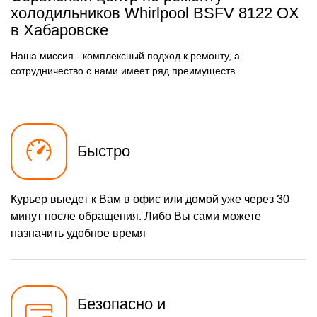
осушителя
холодильников Whirlpool BSFV 8122 OX
590 р
в Хабаровске
Замена электросхемы
Заказать
500 р
Замена нагревателя
Наша миссия - комплексный подход к ремонту, а
Заказать
оттайки
сотрудничество с нами имеет ряд преимуществ
Быстро
Курьер выедет к Вам в офис или домой уже через 30
минут после обращения. Либо Вы сами можете
назначить удобное время
Безопасно и