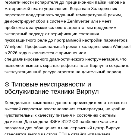
герметичности испарителя до прецизионной пайки чипов на
материнской плате управления. Когда ваш Холодильник
перестает поддерживать заданный температурный режим,
демонстрирует сбои в системе ZenInverter или имеет
проблемы с запуском силового агрегата, мы предложим
экспертный подход: от верификации состояния
пускозащитного реле до программной настройки параметров
Whirlpool. Профессиональный ремонт холодильников Whirlpool
в 2026 году выполняется с применением
специализированного диагностического инструментария, что
позволяет выявить скрытые дефекты плат Вирпул и сохранить
эксплуатационный ресурс агрегата на длительный период.
❄️ Типовые неисправности и
обслуживание техники Вирпул
Холодильные комплексы данного производителя отличаются
высокой скоростью восстановления температуры, но крайне
чувствительны к качеству питания и состоянию системы
датчиков. Для модели BSFV 8122 OX наиболее частыми
поводами для обращения в наш сервисный центр Вирпул
становятся выход из строя ТЭНа оттайки испарителя,