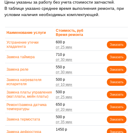
Цены указаны за работу без учета стоимости запчастей.
В таблице указано среднее время выполнения ремонта, при
условии наличия необходимых комплектующей.
Стоимость, руб
Наименование услуги
Время ремонта
600 р
Устранение утечки
Заказать
хладагента
710 р
Замена таймера
Заказать
550 р
Замена реле
Заказать
500 р
Замена нагревателя
Заказать
испарителя
500 р
Замена платы управления
Заказать
(мат.платы, мейн платы)
650 р
Ремонт/замена датчика
Заказать
температуры
500 р
Замена термостата
Заказать
1450 р
Замена дефростера
Заказать