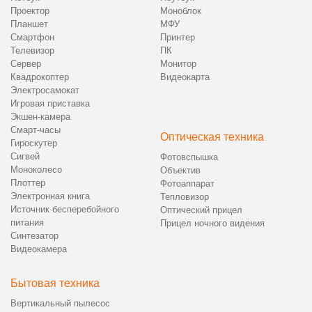
Проектор
Моноблок
Планшет
МФУ
Смартфон
Принтер
Телевизор
ПК
Сервер
Монитор
Квадрокоптер
Видеокарта
Электросамокат
Игровая приставка
Экшен-камера
Смарт-часы
Оптическая техника
Гироскутер
Сигвей
Фотовспышка
Моноколесо
Объектив
Плоттер
Фотоаппарат
Электронная книга
Тепловизор
Источник бесперебойного
Оптический прицел
питания
Прицел ночного видения
Синтезатор
Видеокамера
Бытовая техника
Вертикальный пылесос