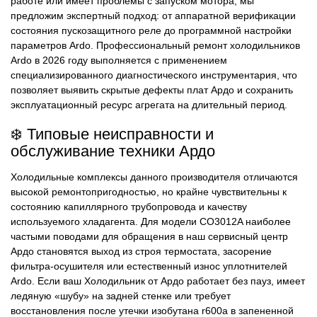
работе или имеет проблемы с запуском мотора, мы
предложим экспертный подход: от аппаратной верификации
состояния пускозащитного реле до программной настройки
параметров Ardo. Профессиональный ремонт холодильников
Ardo в 2026 году выполняется с применением
специализированного диагностического инструментария, что
позволяет выявить скрытые дефекты плат Ардо и сохранить
эксплуатационный ресурс агрегата на длительный период.
❄️ Типовые неисправности и
обслуживание техники Ардо
Холодильные комплексы данного производителя отличаются
высокой ремонтопригодностью, но крайне чувствительны к
состоянию капиллярного трубопровода и качеству
используемого хладагента. Для модели CO3012A наиболее
частыми поводами для обращения в наш сервисный центр
Ардо становятся выход из строя термостата, засорение
фильтра-осушителя или естественный износ уплотнителей
Ardo. Если ваш Холодильник от Ардо работает без пауз, имеет
ледяную «шубу» на задней стенке или требует
восстановления после утечки изобутана r600a в запененной