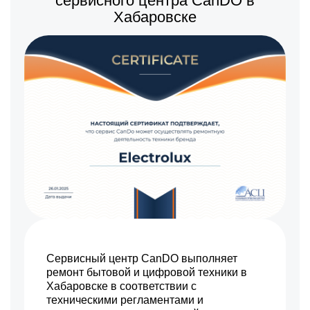
сервисного центра CanDO в
650 р
Замена мотор-
Заказать
Хабаровске
компрессора
Сервисный центр CanDO выполняет
ремонт бытовой и цифровой техники в
Хабаровске в соответствии с
техническими регламентами и