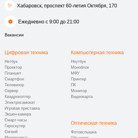
Хабаровск, проспект 60-летия Октября, 170
Ежедневно с 9:00 до 21:00
Вакансии
Цифровая техника
Компьютерная техника
Нетбук
Ноутбук
Проектор
Моноблок
Планшет
МФУ
Смартфон
Принтер
Телевизор
ПК
Сервер
Монитор
Квадрокоптер
Видеокарта
Электросамокат
Игровая приставка
Экшен-камера
Смарт-часы
Оптическая техника
Гироскутер
Сигвей
Фотовспышка
Моноколесо
Объектив