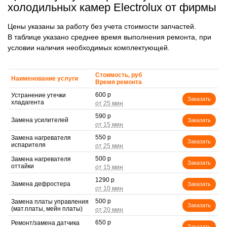
холодильных камер Electrolux от фирмы
Цены указаны за работу без учета стоимости запчастей.
В таблице указано среднее время выполнения ремонта, при
условии наличия необходимых комплектующей.
Стоимость, руб
Наименование услуги
Время ремонта
600 р
Устранение утечки
Заказать
хладагента
590 р
Замена усилителей
Заказать
550 р
Замена нагревателя
Заказать
испарителя
500 р
Замена нагревателя
Заказать
оттайки
1290 р
Замена дефростера
Заказать
500 р
Замена платы управления
Заказать
(мат.платы, мейн платы)
650 р
Ремонт/замена датчика
Заказать