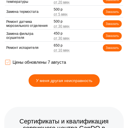
температуры
500 р
Замена термостата
Заказать
500 р
Ремонт датчика
Заказать
морозильного отделения
450 р
Замена фильтра
Заказать
осушителя
650 р
Ремонт испарителя
Заказать
889 р
Прочистка дренажной
Заказать
системы
Цены обновлены 7 августа
590 р
Замена электросхемы
Заказать
У меня другая неисправность
550 р
Замена реле
Заказать
710 р
Замена таймера
Заказать
1400 р
Замена трубопровода
Заказать
500 р
Сертификаты и квалификация
Замена ТЭН
Заказать