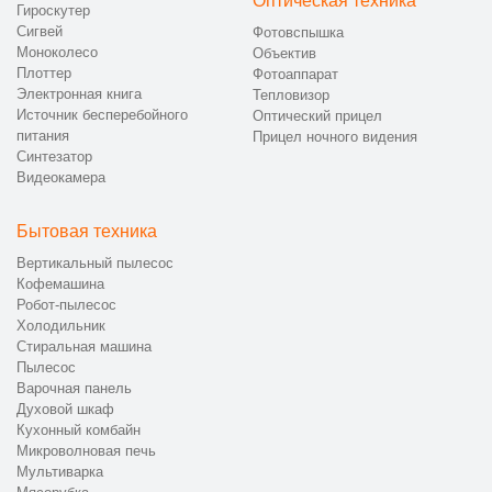
Оптическая техника
Гироскутер
Сигвей
Фотовспышка
Моноколесо
Объектив
Плоттер
Фотоаппарат
Электронная книга
Тепловизор
Источник бесперебойного
Оптический прицел
питания
Прицел ночного видения
Синтезатор
Видеокамера
Бытовая техника
Вертикальный пылесос
Кофемашина
Робот-пылесос
Холодильник
Стиральная машина
Пылесос
Варочная панель
Духовой шкаф
Кухонный комбайн
Микроволновая печь
Мультиварка