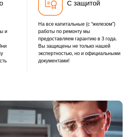
о
С защитой
На все капитальные (с “железом”)
ы и
работы по ремонту мы
предоставляем гарантию в 3 года.
Они
Вы защищены не только нашей
шу
экспертностью, но и официальными
сть
документами!