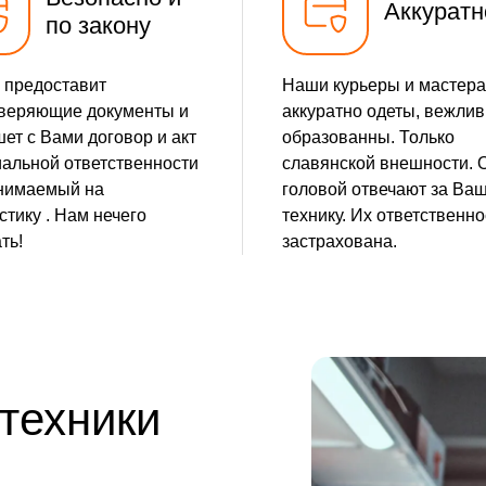
Аккуратн
по закону
 предоставит
Наши курьеры и мастера
веряющие документы и
аккуратно одеты, вежлив
ет с Вами договор и акт
образованны. Только
альной ответственности
славянской внешности. 
нимаемый на
головой отвечают за Ва
стику . Нам нечего
технику. Их ответственно
ть!
застрахована.
 техники
е