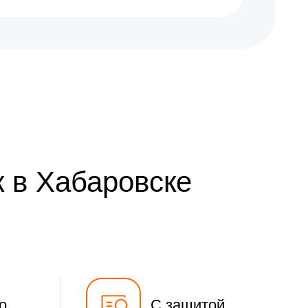
 в Хабаровске
о
С защитой