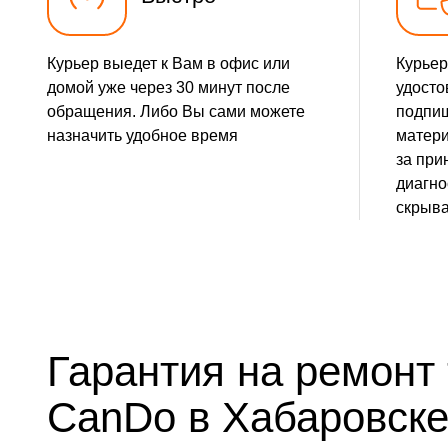
Курьер выедет к Вам в офис или
Курьер
домой уже через 30 минут после
удосто
обращения. Либо Вы сами можете
подпиш
назначить удобное время
матери
за при
диагно
скрыва
Гарантия на ремонт
CanDo в Хабаровск