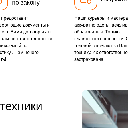
по закону
 предоставит
Наши курьеры и мастера
веряющие документы и
аккуратно одеты, вежлив
ет с Вами договор и акт
образованны. Только
альной ответственности
славянской внешности. 
нимаемый на
головой отвечают за Ва
стику . Нам нечего
технику. Их ответственно
ть!
застрахована.
 техники
е