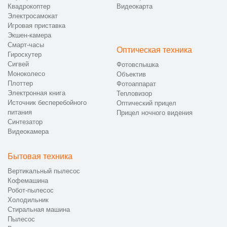
Квадрокоптер
Видеокарта
Электросамокат
Игровая приставка
Экшен-камера
Смарт-часы
Оптическая техника
Гироскутер
Сигвей
Фотовспышка
Моноколесо
Объектив
Плоттер
Фотоаппарат
Электронная книга
Тепловизор
Источник бесперебойного
Оптический прицел
питания
Прицел ночного видения
Синтезатор
Видеокамера
Бытовая техника
Вертикальный пылесос
Кофемашина
Робот-пылесос
Холодильник
Стиральная машина
Пылесос