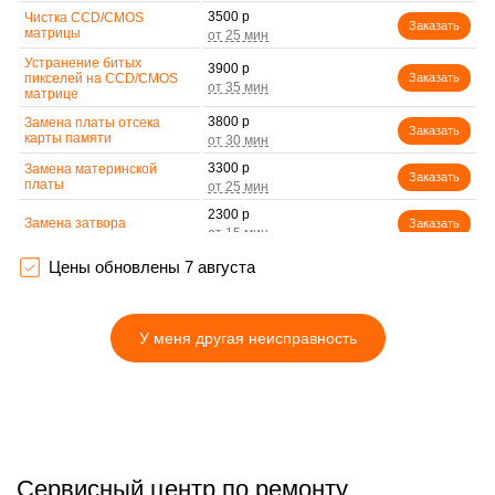
3500 р
Чистка CCD/CMOS
Заказать
матрицы
Устранение битых
3900 р
пикселей на CCD/CMOS
Заказать
матрице
3800 р
Замена платы отсека
Заказать
карты памяти
3300 р
Замена материнской
Заказать
платы
2300 р
Замена затвора
Заказать
2200 р
Цены обновлены 7 августа
Замена корпуса
Заказать
2500 р
Замена контроллера
Заказать
питания
У меня другая неисправность
2200 р
Замена дисплея (экрана)
Заказать
2700 р
Замена фокусировочного
Заказать
экрана
2850 р
Замена устройства
Заказать
стабилизации
Сервисный центр по ремонту
2700 р