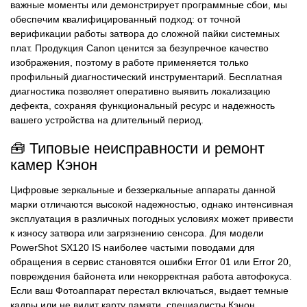
важные моменты или демонстрирует программные сбои, мы
обеспечим квалифицированный подход: от точной
верификации работы затвора до сложной пайки системных
плат. Продукция Canon ценится за безупречное качество
изображения, поэтому в работе применяется только
профильный диагностический инструментарий. Бесплатная
диагностика позволяет оперативно выявить локализацию
дефекта, сохраняя функциональный ресурс и надежность
вашего устройства на длительный период.
🧰 Типовые неисправности и ремонт
камер Кэнон
Цифровые зеркальные и беззеркальные аппараты данной
марки отличаются высокой надежностью, однако интенсивная
эксплуатация в различных погодных условиях может привести
к износу затвора или загрязнению сенсора. Для модели
PowerShot SX120 IS наиболее частыми поводами для
обращения в сервис становятся ошибки Error 01 или Error 20,
повреждения байонета или некорректная работа автофокуса.
Если ваш Фотоаппарат перестал включаться, выдает темные
кадры или не видит карту памяти, специалисты Кэнон