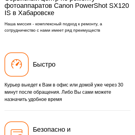
Замена передней панели
Заказать
фотоаппаратов Canon PowerShot SX120
IS в Хабаровске
2100 р
Замена задней панели
Заказать
Наша миссия - комплексный подход к ремонту, а
2450 р
Замена линз
Заказать
сотрудничество с нами имеет ряд преимуществ
2100 р
Замена диска управления
Заказать
3050 р
Замена вспышки
Заказать
Быстро
1700 р
Юстировка
Заказать
3500 р
Комплексная чистка
Заказать
Курьер выедет к Вам в офис или домой уже через 30
2900 р
Программный ремонт
Заказать
минут после обращения. Либо Вы сами можете
назначить удобное время
Безопасно и