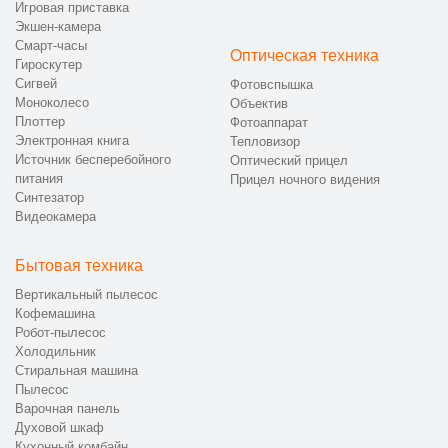
Игровая приставка
Экшен-камера
Смарт-часы
Оптическая техника
Гироскутер
Сигвей
Фотовспышка
Моноколесо
Объектив
Плоттер
Фотоаппарат
Электронная книга
Тепловизор
Источник бесперебойного
Оптический прицел
питания
Прицел ночного видения
Синтезатор
Видеокамера
Бытовая техника
Вертикальный пылесос
Кофемашина
Робот-пылесос
Холодильник
Стиральная машина
Пылесос
Варочная панель
Духовой шкаф
Кухонный комбайн