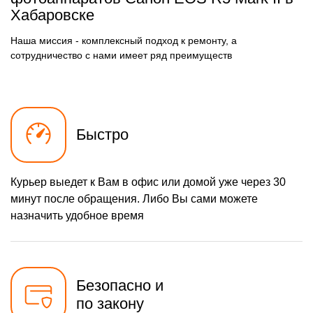
Хабаровске
2100 р
Замена задней панели
Заказать
Наша миссия - комплексный подход к ремонту, а
2450 р
Замена линз
Заказать
сотрудничество с нами имеет ряд преимуществ
2100 р
Замена диска управления
Заказать
3050 р
Замена вспышки
Заказать
Быстро
1700 р
Юстировка
Заказать
3500 р
Комплексная чистка
Заказать
Курьер выедет к Вам в офис или домой уже через 30
2900 р
Программный ремонт
Заказать
минут после обращения. Либо Вы сами можете
назначить удобное время
Безопасно и
по закону