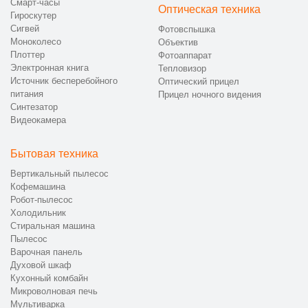
Смарт-часы
Оптическая техника
Гироскутер
Сигвей
Фотовспышка
Моноколесо
Объектив
Плоттер
Фотоаппарат
Электронная книга
Тепловизор
Источник бесперебойного
Оптический прицел
питания
Прицел ночного видения
Синтезатор
Видеокамера
Бытовая техника
Вертикальный пылесос
Кофемашина
Робот-пылесос
Холодильник
Стиральная машина
Пылесос
Варочная панель
Духовой шкаф
Кухонный комбайн
Микроволновая печь
Мультиварка