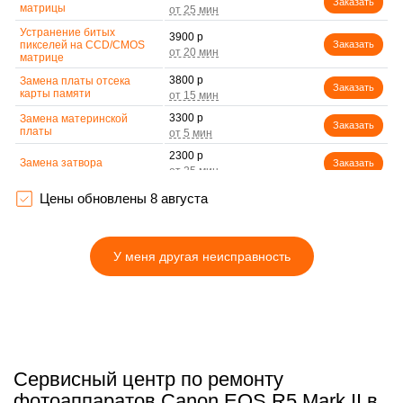
Заказать
матрицы
Устранение битых
3900 р
пикселей на CCD/CMOS
Заказать
матрице
3800 р
Замена платы отсека
Заказать
карты памяти
3300 р
Замена материнской
Заказать
платы
2300 р
Замена затвора
Заказать
2200 р
Цены обновлены 8 августа
Замена корпуса
Заказать
2500 р
Замена контроллера
Заказать
питания
У меня другая неисправность
2200 р
Замена дисплея (экрана)
Заказать
2700 р
Замена фокусировочного
Заказать
экрана
2850 р
Замена устройства
Заказать
стабилизации
Сервисный центр по ремонту
2700 р
Замена передней панели
Заказать
фотоаппаратов Canon EOS R5 Mark II в