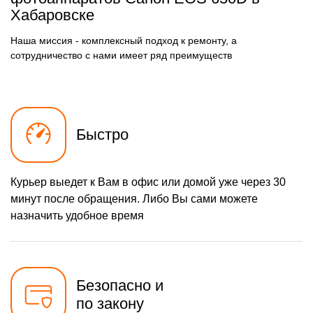
Хабаровске
2100 р
Замена задней панели
Заказать
Наша миссия - комплексный подход к ремонту, а
2450 р
Замена линз
Заказать
сотрудничество с нами имеет ряд преимуществ
2100 р
Замена диска управления
Заказать
3050 р
Замена вспышки
Заказать
Быстро
1700 р
Юстировка
Заказать
3500 р
Комплексная чистка
Заказать
Курьер выедет к Вам в офис или домой уже через 30
2900 р
Программный ремонт
Заказать
минут после обращения. Либо Вы сами можете
назначить удобное время
Безопасно и
по закону