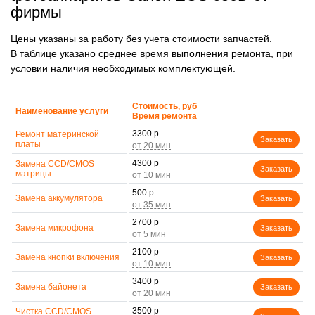
фирмы
Цены указаны за работу без учета стоимости запчастей.
В таблице указано среднее время выполнения ремонта, при
условии наличия необходимых комплектующей.
Стоимость, руб
Наименование услуги
Время ремонта
3300 р
Ремонт материнской
Заказать
платы
4300 р
Замена CCD/CMOS
Заказать
матрицы
500 р
Замена аккумулятора
Заказать
2700 р
Замена микрофона
Заказать
2100 р
Замена кнопки включения
Заказать
3400 р
Замена байонета
Заказать
3500 р
Чистка CCD/CMOS