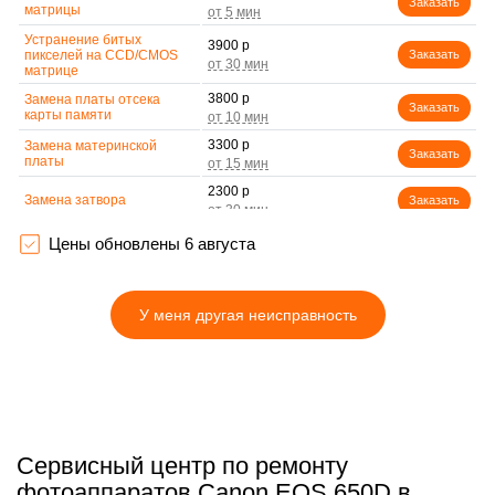
Заказать
матрицы
Устранение битых
3900 р
пикселей на CCD/CMOS
Заказать
матрице
3800 р
Замена платы отсека
Заказать
карты памяти
3300 р
Замена материнской
Заказать
платы
2300 р
Замена затвора
Заказать
2200 р
Цены обновлены 6 августа
Замена корпуса
Заказать
2500 р
Замена контроллера
Заказать
питания
У меня другая неисправность
2200 р
Замена дисплея (экрана)
Заказать
2700 р
Замена фокусировочного
Заказать
экрана
2850 р
Замена устройства
Заказать
стабилизации
Сервисный центр по ремонту
2700 р
Замена передней панели
Заказать
фотоаппаратов Canon EOS 650D в