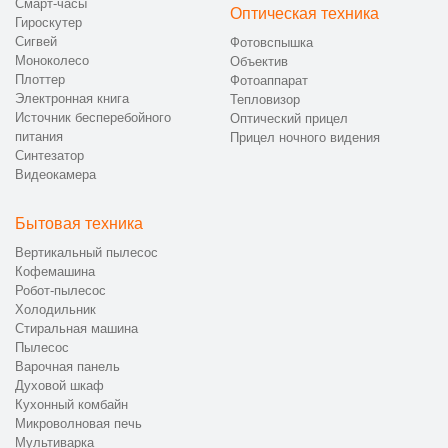
Смарт-часы
Оптическая техника
Гироскутер
Сигвей
Фотовспышка
Моноколесо
Объектив
Плоттер
Фотоаппарат
Электронная книга
Тепловизор
Источник бесперебойного
Оптический прицел
питания
Прицел ночного видения
Синтезатор
Видеокамера
Бытовая техника
Вертикальный пылесос
Кофемашина
Робот-пылесос
Холодильник
Стиральная машина
Пылесос
Варочная панель
Духовой шкаф
Кухонный комбайн
Микроволновая печь
Мультиварка