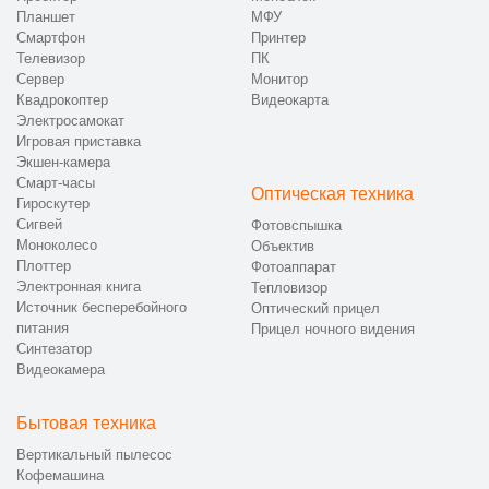
Планшет
МФУ
Смартфон
Принтер
Телевизор
ПК
Сервер
Монитор
Квадрокоптер
Видеокарта
Электросамокат
Игровая приставка
Экшен-камера
Смарт-часы
Оптическая техника
Гироскутер
Сигвей
Фотовспышка
Моноколесо
Объектив
Плоттер
Фотоаппарат
Электронная книга
Тепловизор
Источник бесперебойного
Оптический прицел
питания
Прицел ночного видения
Синтезатор
Видеокамера
Бытовая техника
Вертикальный пылесос
Кофемашина