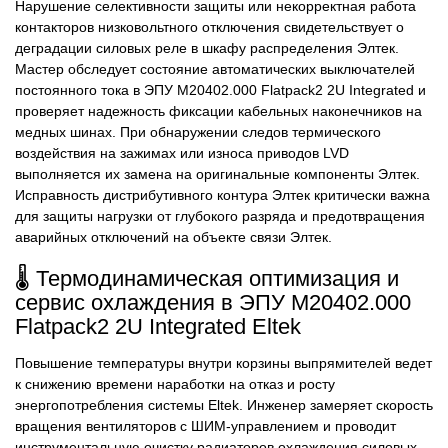
Нарушение селективности защиты или некорректная работа
контакторов низковольтного отключения свидетельствует о
деградации силовых реле в шкафу распределения Элтек.
Мастер обследует состояние автоматических выключателей
постоянного тока в ЭПУ M20402.000 Flatpack2 2U Integrated и
проверяет надежность фиксации кабельных наконечников на
медных шинах. При обнаружении следов термического
воздействия на зажимах или износа приводов LVD
выполняется их замена на оригинальные компоненты Элтек.
Исправность дистрибутивного контура Элтек критически важна
для защиты нагрузки от глубокого разряда и предотвращения
аварийных отключений на объекте связи Элтек.
🌡️ Термодинамическая оптимизация и
сервис охлаждения в ЭПУ M20402.000
Flatpack2 2U Integrated Eltek
Повышение температуры внутри корзины выпрямителей ведет
к снижению времени наработки на отказ и росту
энергопотребления системы Eltek. Инженер замеряет скорость
вращения вентиляторов с ШИМ-управлением и проводит
инструментальную очистку радиаторов охлаждения силовых