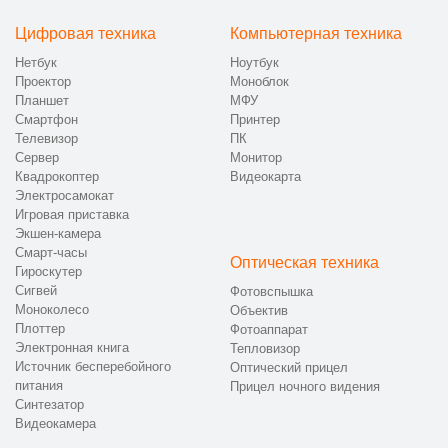
Цифровая техника
Компьютерная техника
Нетбук
Ноутбук
Проектор
Моноблок
Планшет
МФУ
Смартфон
Принтер
Телевизор
ПК
Сервер
Монитор
Квадрокоптер
Видеокарта
Электросамокат
Игровая приставка
Экшен-камера
Смарт-часы
Оптическая техника
Гироскутер
Сигвей
Фотовспышка
Моноколесо
Объектив
Плоттер
Фотоаппарат
Электронная книга
Тепловизор
Источник бесперебойного
Оптический прицел
питания
Прицел ночного видения
Синтезатор
Видеокамера