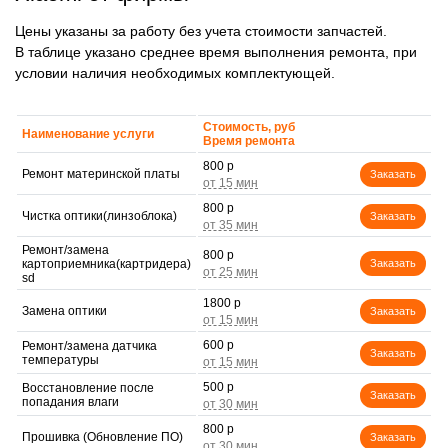
Цены указаны за работу без учета стоимости запчастей.
В таблице указано среднее время выполнения ремонта, при
условии наличия необходимых комплектующей.
Стоимость, руб
Наименование услуги
Время ремонта
800 р
Ремонт материнской платы
Заказать
800 р
Чистка оптики(линзоблока)
Заказать
Ремонт/замена
800 р
картоприемника(картридера)
Заказать
sd
1800 р
Замена оптики
Заказать
600 р
Ремонт/замена датчика
Заказать
температуры
500 р
Восстановление после
Заказать
попадания влаги
800 р
Прошивка (Обновление ПО)
Заказать