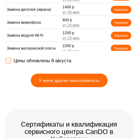
1400 р
Замена дисплея (экрана)
Заказать
800 р
Замена микрофона
Заказать
1200 р
Замена модуля Wi-Fi
Заказать
2200 р
Замена материнской платы
Заказать
1000 р
Настройка оптики,
Цены обновлены 8 августа
Заказать
фокусировки
У меня другая неисправность
Сертификаты и квалификация
сервисного центра CanDO в