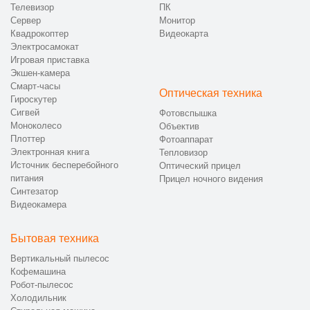
Телевизор
ПК
Сервер
Монитор
Квадрокоптер
Видеокарта
Электросамокат
Игровая приставка
Экшен-камера
Смарт-часы
Оптическая техника
Гироскутер
Сигвей
Фотовспышка
Моноколесо
Объектив
Плоттер
Фотоаппарат
Электронная книга
Тепловизор
Источник бесперебойного
Оптический прицел
питания
Прицел ночного видения
Синтезатор
Видеокамера
Бытовая техника
Вертикальный пылесос
Кофемашина
Робот-пылесос
Холодильник