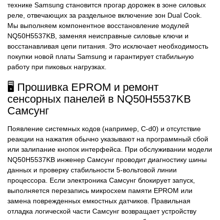
технике Samsung становится прогар дорожек в зоне силовых
реле, отвечающих за раздельное включение зон Dual Cook.
Мы выполняем компонентное восстановление модулей
NQ50H5537KB, заменяя неисправные силовые ключи и
восстанавливая цепи питания. Это исключает необходимость
покупки новой платы Samsung и гарантирует стабильную
работу при пиковых нагрузках.
🖥️ Прошивка EPROM и ремонт
сенсорных панелей в NQ50H5537KB
Самсунг
Появление системных кодов (например, C-d0) и отсутствие
реакции на нажатия обычно указывают на программный сбой
или залипание кнопок интерфейса. При обслуживании модели
NQ50H5537KB инженер Самсунг проводит диагностику шины
данных и проверку стабильности 5-вольтовой линии
процессора. Если электроника Самсунг блокирует запуск,
выполняется перезапись микросхем памяти EPROM или
замена поврежденных емкостных датчиков. Правильная
отладка логической части Самсунг возвращает устройству