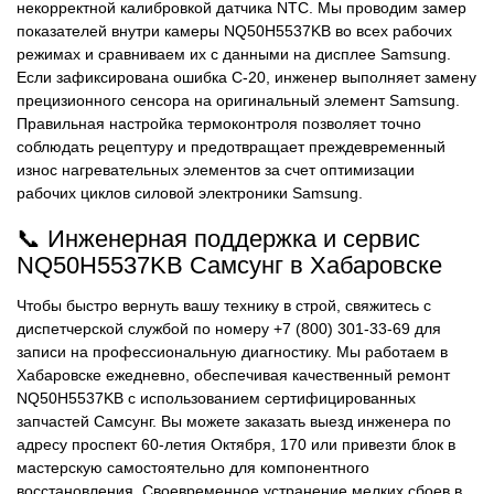
некорректной калибровкой датчика NTC. Мы проводим замер
показателей внутри камеры NQ50H5537KB во всех рабочих
режимах и сравниваем их с данными на дисплее Samsung.
Если зафиксирована ошибка C-20, инженер выполняет замену
прецизионного сенсора на оригинальный элемент Samsung.
Правильная настройка термоконтроля позволяет точно
соблюдать рецептуру и предотвращает преждевременный
износ нагревательных элементов за счет оптимизации
рабочих циклов силовой электроники Samsung.
📞 Инженерная поддержка и сервис
NQ50H5537KB Самсунг в Хабаровске
Чтобы быстро вернуть вашу технику в строй, свяжитесь с
диспетчерской службой по номеру +7 (800) 301-33-69 для
записи на профессиональную диагностику. Мы работаем в
Хабаровске ежедневно, обеспечивая качественный ремонт
NQ50H5537KB с использованием сертифицированных
запчастей Самсунг. Вы можете заказать выезд инженера по
адресу проспект 60-летия Октября, 170 или привезти блок в
мастерскую самостоятельно для компонентного
восстановления. Своевременное устранение мелких сбоев в