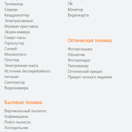
Телевизор
ПК
Сервер
Монитор
Квадрокоптер
Видеокарта
Электросамокат
Игровая приставка
Экшен-камера
Смарт-часы
Оптическая техника
Гироскутер
Сигвей
Фотовспышка
Моноколесо
Объектив
Плоттер
Фотоаппарат
Электронная книга
Тепловизор
Источник бесперебойного
Оптический прицел
питания
Прицел ночного видения
Синтезатор
Видеокамера
Бытовая техника
Вертикальный пылесос
Кофемашина
Робот-пылесос
Холодильник